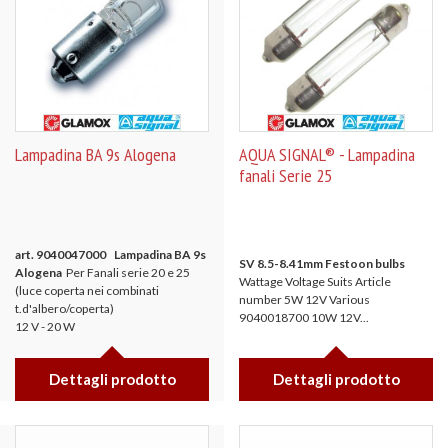
Lampadina BA 9s Alogena
AQUA SIGNAL® - Lampadina
fanali Serie 25
art. 9040047000 Lampadina BA 9s
SV 8.5-8.41mm Festoon bulbs
Alogena
Per Fanali serie 20 e 25
Wattage Voltage Suits Article
(luce coperta nei combinati
number 5W 12V Various
t.d'albero/coperta)
9040018700 10W 12V...
12 V - 20 W
Dettagli prodotto
Dettagli prodotto