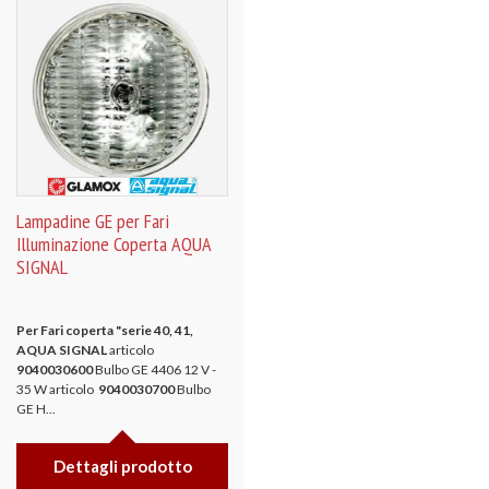
Lampadine GE per Fari
Illuminazione Coperta AQUA
SIGNAL
Per Fari coperta "serie 40, 41,
AQUA SIGNAL
articolo
9040030600
Bulbo GE 4406 12 V -
35 W articolo
9040030700
Bulbo
GE H...
Dettagli prodotto