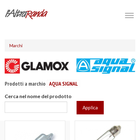
Salta
al
Togg
navig
contenuto
principale
Marchi
Prodotti a marchio
AQUA SIGNAL
Cerca nel nome del prodotto
Applica