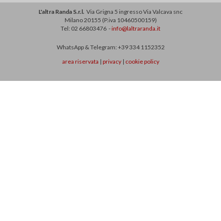
L'altra Randa S.r.l.
Via Grigna 5 ingresso Via Valcava snc
Milano 20155 (P.iva 10460500159)
Tel: 02 66803476 -
info@laltraranda.it
WhatsApp & Telegram: +39 334 1152352
area riservata
|
privacy
|
cookie policy