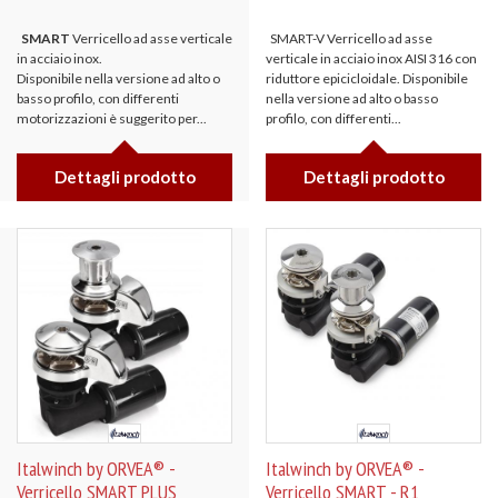
SMART
Verricello ad asse verticale
SMART-V Verricello ad asse
in acciaio inox.
verticale in acciaio inox AISI 316 con
Disponibile nella versione ad alto o
riduttore epicicloidale. Disponibile
basso profilo, con differenti
nella versione ad alto o basso
motorizzazioni è suggerito per...
profilo, con differenti...
Dettagli prodotto
Dettagli prodotto
Italwinch by ORVEA® -
Italwinch by ORVEA® -
Verricello SMART PLUS
Verricello SMART - R1