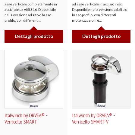
asse verticale completamente in
ad asse verticale in acciaio inox.
acciaio inox AISI 316. Disponibile
Disponibile nella versione ad alto o
nella versione ad alto o basso
basso profilo, con differenti
profilo, con differenti...
motorizzazioni è...
Dettagli prodotto
Dettagli prodotto
Italwinch by ORVEA® -
Italwinch by ORVEA® -
Verricello SMART
Verricello SMART-V