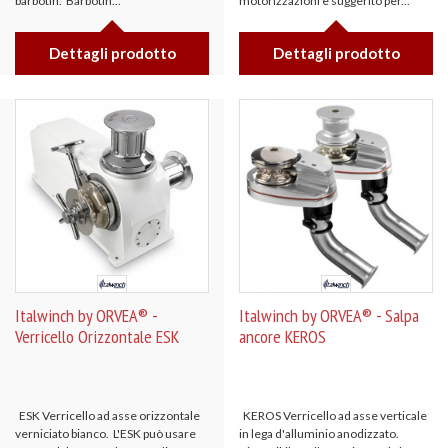
barbotin. Barbotin...
motorizzazioni è suggerito per...
Dettagli prodotto
Dettagli prodotto
Italwinch by ORVEA® -
Italwinch by ORVEA® - Salpa
Verricello Orizzontale ESK
ancore KEROS
ESK Verricello ad asse orizzontale
KEROS Verricello ad asse verticale
verniciato bianco. L'ESK può usare
in lega d'alluminio anodizzato.