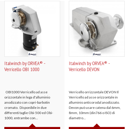
Italwinch by ORVEA® -
Italwinch by ORVEA® -
Verricello OBI 1000
Verricello DEVON
OBI1000 Verricello ad asse
Verricello orrizzontale DEVON Il
orizzontale in lega d'alluminio
Verricello ad asse orizzontale in
anodizzato con copri-barbotin
alluminio anticorodal anodizzato.
cromato. Disponibile in due
Devon può usare catena dal 6mm,
differenti taglie Obi-500 ed Obi-
8mm, 10mm (din766 o ISO) di
1000, entrambe con...
diametro...