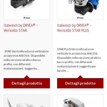
Italwinch by ORVEA® -
Italwinch by ORVEA® -
Verricello STAR
Verricello STAR PLUS
STAR PLUS Verricello ad asse
STAR Verricello ad asse verticale in
verticale in acciaio inox AISI 316.
acciaio inox AISI 316. Disponibile
Disponibile nella versione ad alto o
nella versione ad alto o basso
basso profilo, con differenti
profilo, con differenti
motorizzazioni è suggerito per
motorizzazioni. Suggerito...
barche...
Dettagli prodotto
Dettagli prodotto