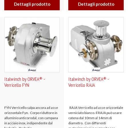
Dettagli prodotto
Dettagli prodotto
Italwinch by ORVEA® -
Italwinch by ORVEA® -
Verricello FYN
Verricello RAJA
FYN Verricello salpa ancora ad asse
RAJA Verricello ad asse orizzontale
orizzontale Fyn. Corpo riduttore in
verniciato bianco. Il RAJA può usare
alluminio anticorodal, con campana
catena dal 10mm al 14mm di
in acciaio inox, indipendente dal
diametro. Con differenti