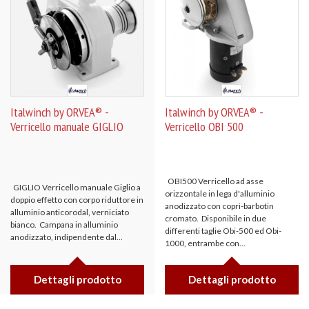
Italwinch by ORVEA® -
Italwinch by ORVEA® -
Verricello manuale GIGLIO
Verricello OBI 500
OBI500 Verricello ad asse
GIGLIO Verricello manuale Giglio a
orizzontale in lega d'alluminio
doppio effetto con corpo riduttore in
anodizzato con copri-barbotin
alluminio anticorodal, verniciato
cromato. Disponibile in due
bianco. Campana in alluminio
differenti taglie Obi-500 ed Obi-
anodizzato, indipendente dal...
1000, entrambe con...
Dettagli prodotto
Dettagli prodotto