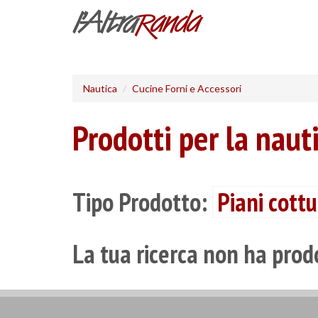
Salta
al
contenuto
principale
Nautica
Cucine Forni e Accessori
Prodotti per la naut
Tipo Prodotto:
Piani cott
La tua ricerca non ha prodo