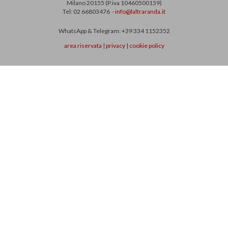
Milano 20155 (P.iva 10460500159)
Tel: 02 66803476 -
info@laltraranda.it
WhatsApp & Telegram: +39 334 1152352
area riservata
|
privacy
|
cookie policy