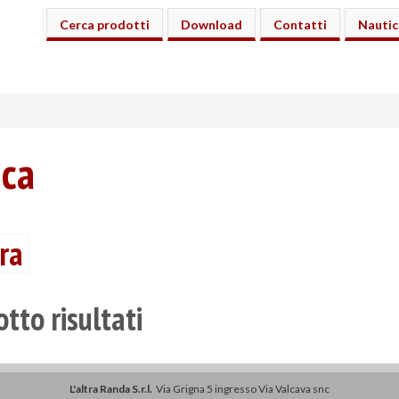
Cerca prodotti
Download
Contatti
Nautic
ica
ura
tto risultati
L'altra Randa S.r.l.
Via Grigna 5 ingresso Via Valcava snc