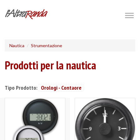
Salta
al
Togg
navig
contenuto
principale
Nautica
Strumentazione
Prodotti per la nautica
Tipo Prodotto:
Orologi - Contaore