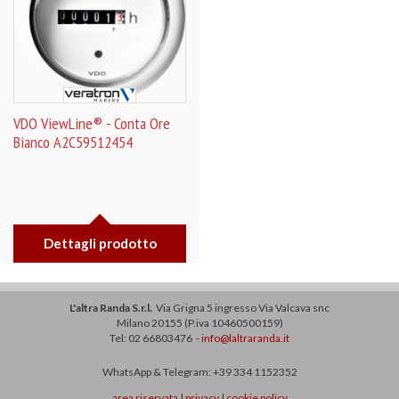
VDO ViewLine® - Conta Ore
Bianco A2C59512454
Dettagli prodotto
L'altra Randa S.r.l.
Via Grigna 5 ingresso Via Valcava snc
Milano 20155 (P.iva 10460500159)
Tel: 02 66803476 -
info@laltraranda.it
WhatsApp & Telegram: +39 334 1152352
area riservata
|
privacy
|
cookie policy