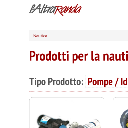
Salta
al
contenuto
principale
Nautica
Prodotti per la naut
Tipo Prodotto:
Pompe / Idr