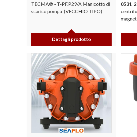
TECMA® - T-PF.P29/A Manicotto di
0531
2
scarico pompa (VECCHIO TIPO)
centrif
magneti
Dettagli prodotto