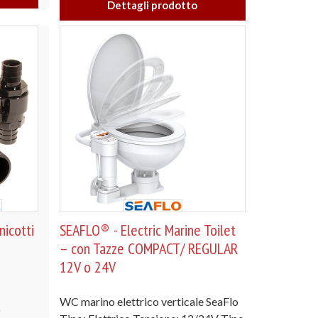
Dettagli prodotto
icotti
SEAFLO® - Electric Marine Toilet
– con Tazze COMPACT/ REGULAR
12V o 24V
WC marino elettrico verticale SeaFlo
o