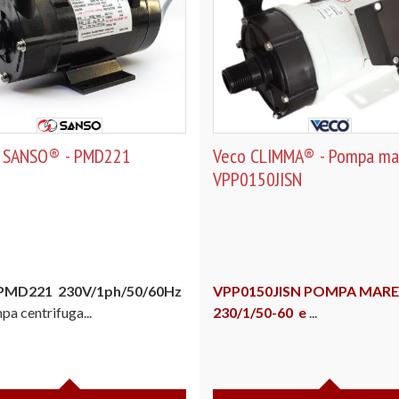
 SANSO® - PMD221
Veco CLIMMA® - Pompa ma
VPP0150JISN
 PMD221
230V/1ph/50/60Hz
VPP0150JISN POMPA MARE
a centrifuga...
230/1/50-60
e
...