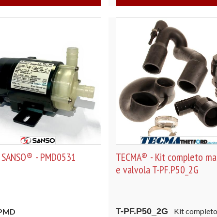
 SANSO® - PMD0531
TECMA® - Kit completo man
e valvola T-PF.P50_2G
T-PF.P50_2G
Kit complet
 PMD