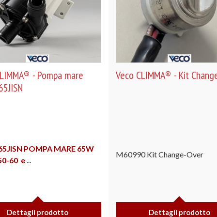
CLIMMA® - Pompa mare
Veco CLIMMA® - Kit Chang
65JISN
65JISN POMPA MARE 65W
M60990 Kit Change-Over
50-60
e
...
Dettagli prodotto
Dettagli prodotto