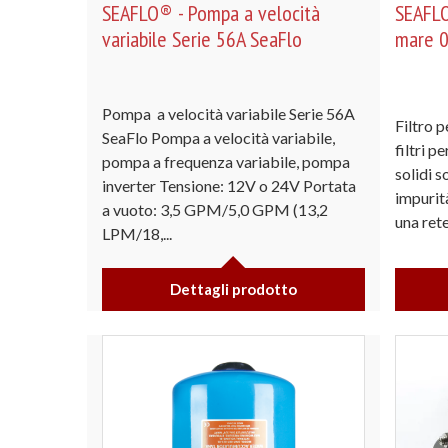
SEAFLO® - Pompa a velocità
SEAFLO
variabile Serie 56A SeaFlo
mare 
Pompa a velocità variabile Serie 56A
Filtro 
SeaFlo Pompa a velocità variabile,
filtri p
pompa a frequenza variabile, pompa
solidi s
inverter Tensione: 12V o 24V Portata
impurit
a vuoto: 3,5 GPM/5,0 GPM (13,2
una rete
LPM/18,...
Dettagli prodotto