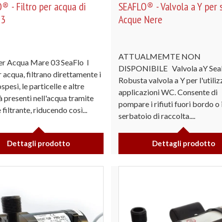
® - Filtro per acqua di
SEAFLO® - Valvola a Y per 
03
Acque Nere
ATTUALMEMTE NON
per Acqua Mare 03 SeaFlo I
DISPONIBILE Valvola aY Sea
er acqua, filtrano direttamente i
Robusta valvola a Y per l'utiliz
ospesi, le particelle e altre
applicazioni WC. Consente di
à presenti nell'acqua tramite
pompare i rifiuti fuori bordo o 
 filtrante, riducendo così...
serbatoio di raccolta....
Dettagli prodotto
Dettagli prodotto