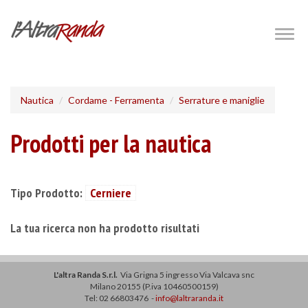
Salta
al
Togg
navig
contenuto
principale
Nautica
Cordame - Ferramenta
Serrature e maniglie
Prodotti per la nautica
Tipo Prodotto:
Cerniere
La tua ricerca non ha prodotto risultati
L'altra Randa S.r.l.
Via Grigna 5 ingresso Via Valcava snc
Milano 20155 (P.iva 10460500159)
Tel: 02 66803476 -
info@laltraranda.it