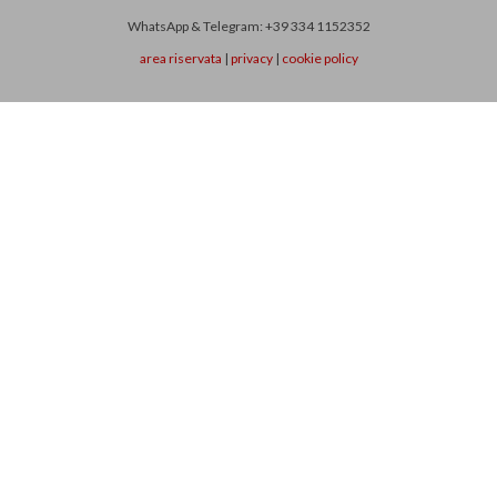
WhatsApp & Telegram: +39 334 1152352
area riservata
|
privacy
|
cookie policy