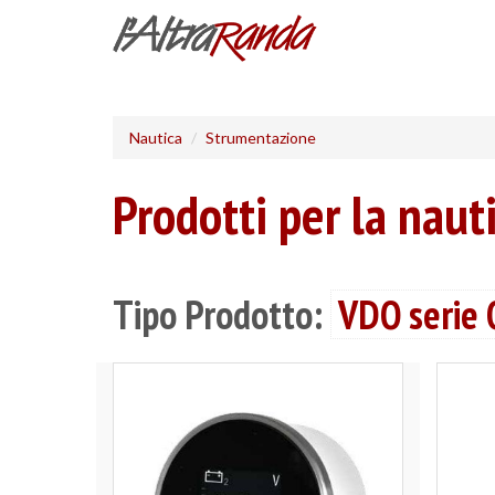
Salta
al
contenuto
principale
Nautica
Strumentazione
Prodotti per la naut
Tipo Prodotto:
VDO serie