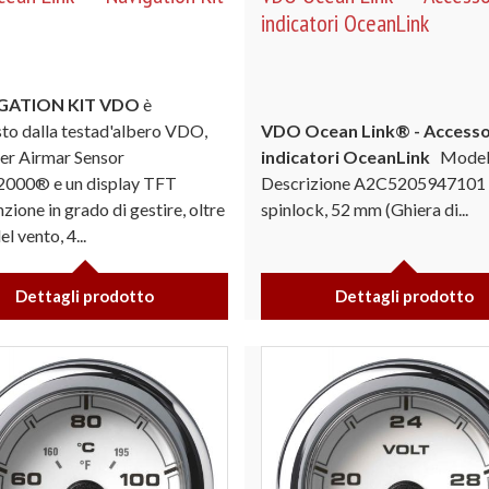
indicatori OceanLink
GATION KIT VDO
è
o dalla testad'albero VDO,
VDO Ocean Link® - Accesso
cer Airmar Sensor
indicatori OceanLink
Model
00® e un display TFT
Descrizione A2C5205947101
zione in grado di gestire, oltre
spinlock, 52 mm (Ghiera di...
el vento, 4...
Dettagli prodotto
Dettagli prodotto