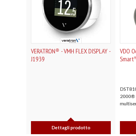
VERATRON® - VMH FLEX DISPLAY -
VDO O
J1939
Smart™
DST810
2000® 
multisen
Dettagli prodotto