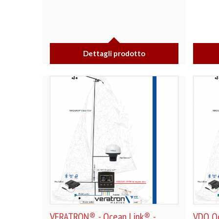
Dettagli prodotto
VERATRON® - Ocean Link® -
VDO Oc