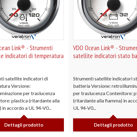
ean Link® - Strumenti
VDO Ocean Link® - Strumen
te indicatori di temperatura
satellite indicatori stato b
i satellite indicatori di
Strumenti satellite indicatori s
tura Versione:
batteria Versione: retroillumi
luminazione per traslucenza
per traslucenza Contenitore: p
ore: plastica (ritardante alla
(ritardante alla fiamma) in acc
 in accordo a UL 94-V0...
UL 94-V0...
Dettagli prodotto
Dettagli prodotto