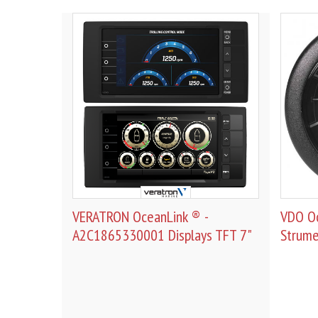
VERATRON OceanLink ® -
VDO Oc
A2C1865330001 Displays TFT 7"
Strume