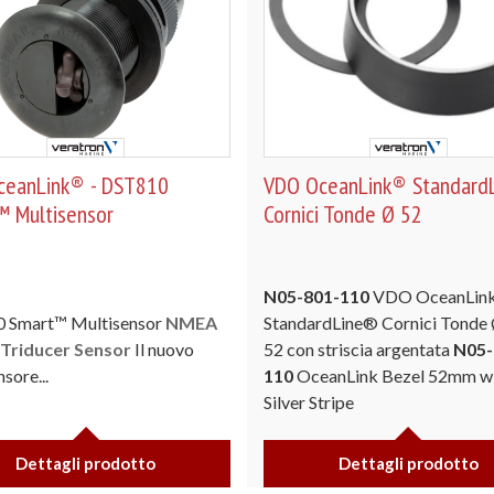
ceanLink® - DST810
VDO OceanLink® Standard
 Multisensor
Cornici Tonde Ø 52
N05-801-110
VDO OceanLin
 Smart™ Multisensor
NMEA
StandardLine® Cornici Tonde
Triducer Sensor
Il nuovo
52 con striscia argentata
N05-
sore...
110
OceanLink Bezel 52mm w
Silver Stripe
Dettagli prodotto
Dettagli prodotto