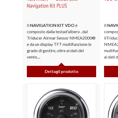
Navigation Kit PLUS
Il
NAVIGATION KIT VDO
è
Il
NAVI
composto dalla testad'albero , dal
compost
Triducer Airmar Sensor NMEA2000®
ilTridu
e da un display TFT multifunzione in
NMEA20
grado di gestire, oltre ai dati del
multifun
vento,...
ai dati d
Dettagli prodotto