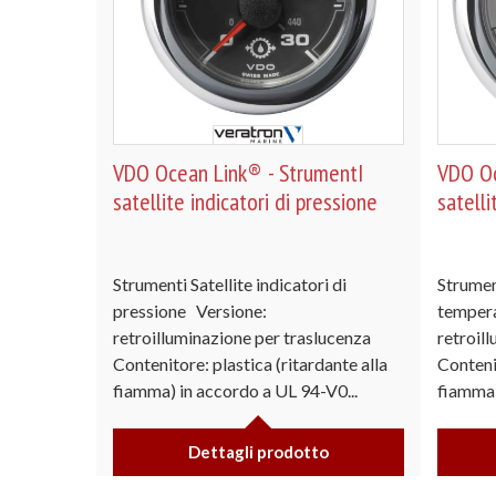
VDO Ocean Link® - StrumentI
VDO Oc
satellite indicatori di pressione
satelli
Strumenti Satellite indicatori di
Strument
pressione Versione:
tempera
retroilluminazione per traslucenza
retroil
Contenitore: plastica (ritardante alla
Contenit
fiamma) in accordo a UL 94-V0...
fiamma)
Dettagli prodotto