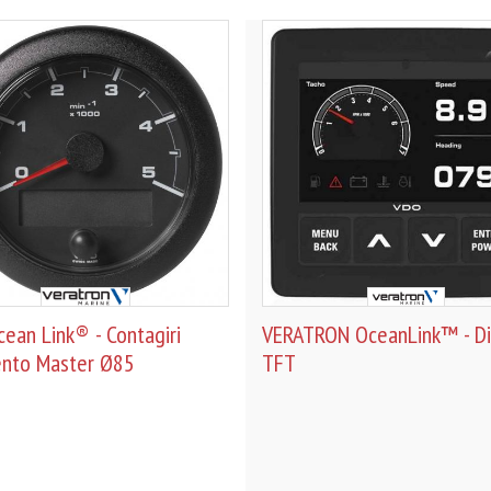
ean Link® - Contagiri
VERATRON OceanLink™ - Di
nto Master Ø85
TFT