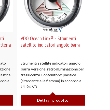
ti
VDO Ocean Link® - Strumenti
atteria
satellite indicatori angolo barra
tato
Strumenti satellite indicatori angolo
nazione
barra Versione: retroilluminazione per
lastica
traslucenza Contenitore: plastica
ordo a
(ritardante alla fiamma) in accordo a
UL 94-V0...
Dettagli prodotto