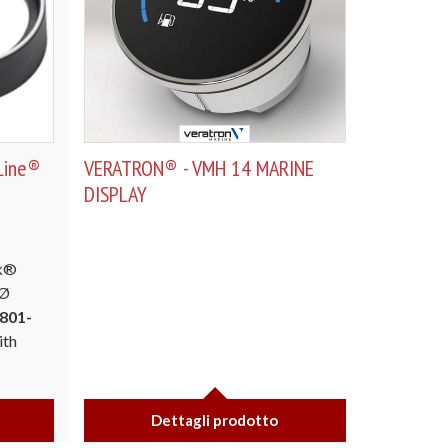
Line®
VERATRON® - VMH 14 MARINE
DISPLAY
k®
 Ø
801-
ith
Dettagli prodotto