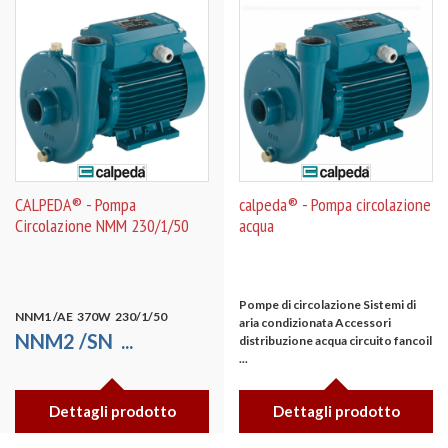
CALPEDA® - Pompa
calpeda® - Pompa circolazione
Circolazione NMM 230/1/50
acqua
Pompe di circolazione
Sistemi di
NNM1
/AE
370W 230/1/50
aria condizionata
Accessori
NNM2
/SN
...
distribuzione acqua circuito fancoil
...
Dettagli prodotto
Dettagli prodotto