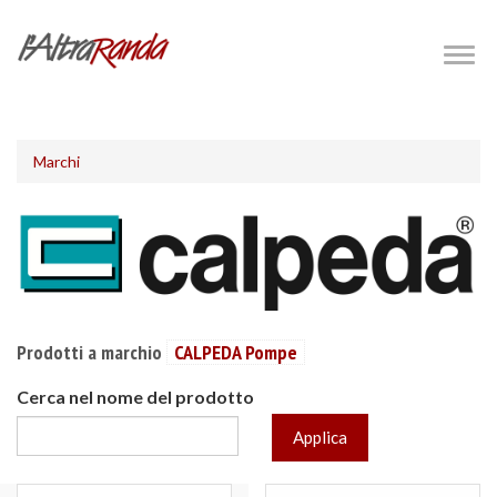
Salta
al
Togg
navig
contenuto
principale
Marchi
Prodotti a marchio
CALPEDA Pompe
Cerca nel nome del prodotto
Applica