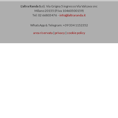
L'altra Randa S.r.l.
Via Grigna 5 ingresso Via Valcava snc
Milano 20155 (P.iva 10460500159)
Tel: 02 66803476 -
info@laltraranda.it
WhatsApp & Telegram: +39 334 1152352
area riservata
|
privacy
|
cookie policy