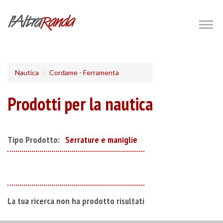
Salta
al
Togg
navig
contenuto
principale
Nautica
Cordame - Ferramenta
Prodotti per la nautica
Tipo Prodotto:
Serrature e maniglie
La tua ricerca non ha prodotto risultati