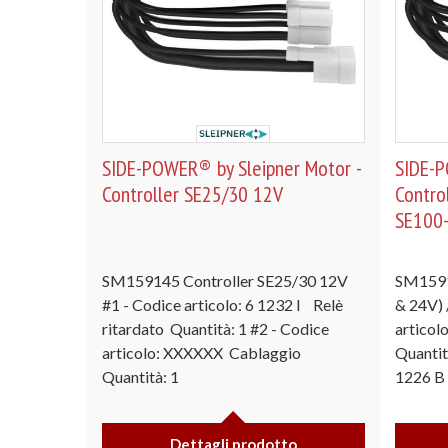
SIDE-POWER® by Sleipner Motor -
SIDE-P
Controller SE25/30 12V
Contro
SE100-
SM159145 Controller SE25/30 12V
SM1591
#1 - Codice articolo: 6 1232 I Relè
& 24V) 
ritardato Quantità: 1 #2 - Codice
articol
articolo: XXXXXX Cablaggio
Quantit
Quantità: 1
1226 B
Dettagli prodotto