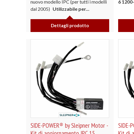
nuovo modello IPC (per tutti i modelli
6 1200-
dal 2005)
Utilizzabile per...
Dettagli prodotto
SIDE-POWER® by Sleipner Motor -
SIDE-P
Kit di aggiornamento IPC 15
Kit di