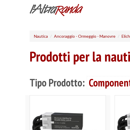
Salta
al
contenuto
principale
Nautica
Ancoraggio - Ormeggio - Manovre
Elic
Prodotti per la naut
Tipo Prodotto:
Componenti