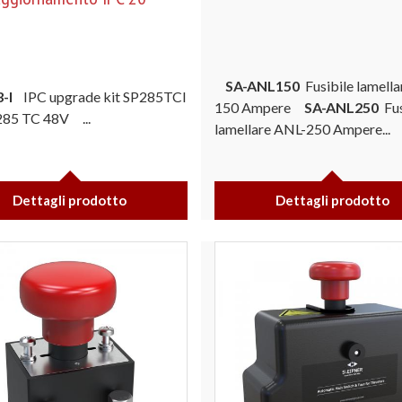
SA-ANL150
Fusibile lamell
3-I
IPC upgrade kit SP285TCI
150 Ampere
SA-ANL250
Fus
285 TC 48V ...
lamellare ANL-250 Ampere...
Dettagli prodotto
Dettagli prodotto