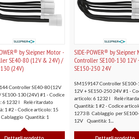
OWER® by Sleipner Motor -
SIDE-POWER® by Sleipner M
ller SE40-80 (12V & 24V) /
Controller SE100-130 12V 
130 (24V)
SE150-250 24V
SM159147 Controller SE100-
44 Controller SE40-80 (12V
12V + SE150-250 24V #1 - Co
/ SE100-130 (24V) #1 - Codice
articolo: 6 1232 I Relè ritard
o: 6 1232 I Relè ritardato
Quantità: 1 #2 - Codice articol
à: 1 #2 - Codice articolo: 15
1273 B Cablaggio per SE100
 Cablaggio Quantità: 1
12V Quantità: 1...
Dettagli prodotto
Dettagli prodotto