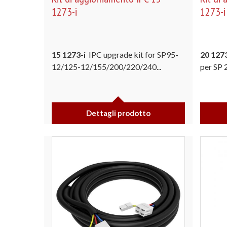
1273-i
1273-i
15 1273-i
IPC upgrade kit for SP95-
20 127
12/125-12/155/200/220/240...
per SP 
Dettagli prodotto