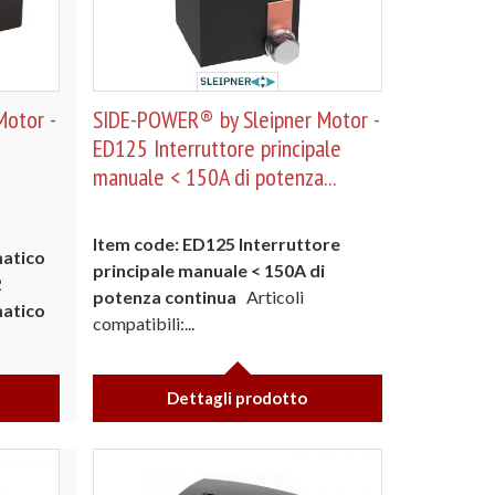
otor -
SIDE-POWER® by Sleipner Motor -
ED125 Interruttore principale
manuale < 150A di potenza...
Item code: ED125 Interruttore
matico
principale manuale < 150A di
2
potenza continua
Articoli
matico
compatibili:...
Dettagli prodotto