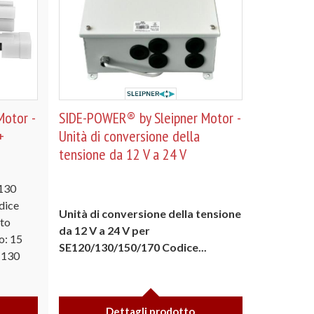
otor -
SIDE-POWER® by Sleipner Motor -
+
Unità di conversione della
tensione da 12 V a 24 V
130
dice
Unità di conversione della tensione
ato
da 12 V a 24 V per
o: 15
SE120/130/150/170
Codice...
-130
Dettagli prodotto