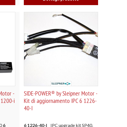
otor -
SIDE-POWER® by Sleipner Motor -
 1200-i
Kit di aggiornamento IPC 6 1226-
40-I
30
6
6 1226-40-I
IPC upgrade kit SP40.