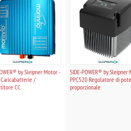
OWER® by Sleipner Motor -
SIDE-POWER® by Sleipner M
Caricabatterie /
PPC520 Regolatore di pot
titore CC
proporzionale