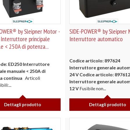
OWER® by Sleipner Motor -
SIDE-POWER® by Sleipner M
Interruttore principale
Interruttore automatico
e < 250A di potenza...
Codice articolo: 897624
ode: ED250 Interruttore
Interruttore generale auto
ale manuale < 250A di
24 V
Codice articolo: 89761
a continua
Articoli
Interruttore generale auto
ili:...
12 V
Fusibile non...
Dettagli prodotto
Dettagli prodotto