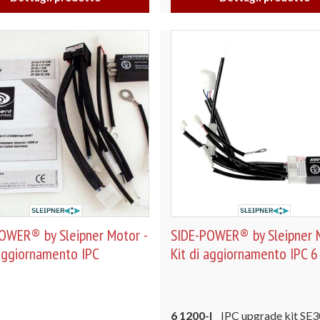
OWER® by Sleipner Motor -
SIDE-POWER® by Sleipner M
 aggiornamento IPC
Kit di aggiornamento IPC 6
6 1200-I
IPC upgrade kit SE