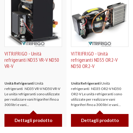
VITRIFRIGO - Unità
VITRIFRIGO - Unità
refrigeranti ND35 VR-V ND50
refrigeranti ND35 OR2-V
VR-V
ND50 OR2-V
Unità Refrigeranti
Unità
Unità Refrigeranti
Unità
refrigeranti ND35 VR-V ND50 VR-V
refrigeranti ND35 OR2-V ND50
Le unità refrigeranti sono utilizzate
OR2-V Le unità refrigeranti sono
per realizzare vani frigoriferi fino a
utilizzate per realizzare vani
300 litri e vani...
frigoriferi fino a 300 litri e vani...
Dettagli prodotto
Dettagli prodotto