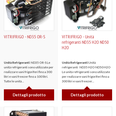
VITRIFRIGO - ND35 OR-S
VITRIFRIGO - Unità
refrigeranti ND35 H2O ND50
H2O
Unità Refrigeranti
ND35 OR-S Le
Unità Refrigeranti
Unità
unità refrigeranti sono utilizzate per
refrigeranti ND35 H2O ND50 H2O
realizzare vani frigoriferi fino a 300
Le unità refrigeranti sono utilizzate
litri e vani freezer fino a 100 litri.
per realizzare vani frigoriferi fino a
Tutte le unità...
300 litri e vani freezer...
Dettagli prodotto
Dettagli prodotto