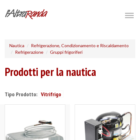
Salta
al
Togg
navig
contenuto
principale
Nautica
Refrigerazione, Condizionamento e Riscaldamento
Refrigerazione
Gruppi frigoriferi
Prodotti per la nautica
Tipo Prodotto:
Vitrifrigo