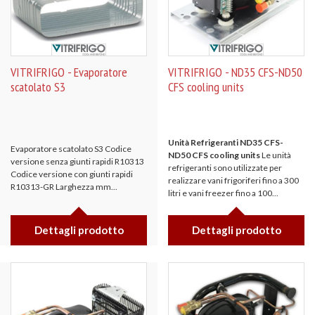
VITRIFRIGO - Evaporatore
VITRIFRIGO - ND35 CFS-ND50
scatolato S3
CFS cooling units
Unità Refrigeranti ND35 CFS-
Evaporatore scatolato S3 Codice
ND50 CFS cooling units
Le unità
versione senza giunti rapidi R10313
refrigeranti sono utilizzate per
Codice versione con giunti rapidi
realizzare vani frigoriferi fino a 300
R10313-GR Larghezza mm...
litri e vani freezer fino a 100...
Dettagli prodotto
Dettagli prodotto