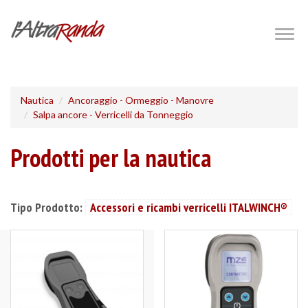
Salta
al
Togg
navig
contenuto
principale
Nautica
Ancoraggio - Ormeggio - Manovre
Salpa ancore - Verricelli da Tonneggio
Prodotti per la nautica
Tipo Prodotto:
Accessori e ricambi verricelli ITALWINCH®