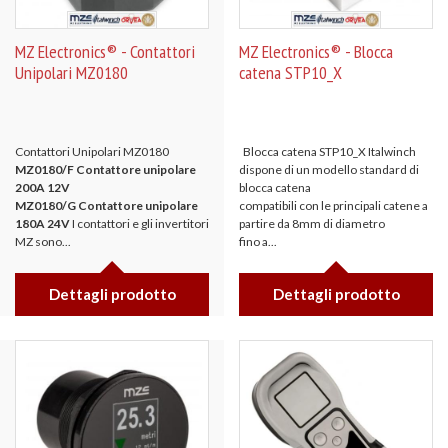
MZ Electronics® - Contattori
MZ Electronics® - Blocca
Unipolari MZ0180
catena STP10_X
Contattori Unipolari MZ0180
Blocca catena STP10_X Italwinch
MZ0180/F Contattore unipolare
dispone di un modello standard di
200A 12V
blocca catena
MZ0180/G Contattore unipolare
compatibili con le principali catene a
180A 24V
I contattori e gli invertitori
partire da 8mm di diametro
MZ sono...
fino a...
Dettagli prodotto
Dettagli prodotto