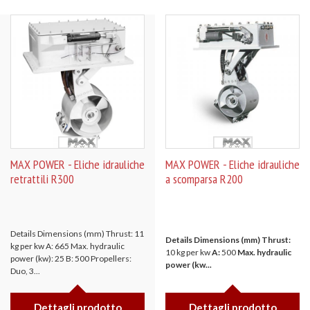
MAX POWER - Eliche idrauliche
MAX POWER - Eliche idrauliche
retrattili R300
a scomparsa R200
Details Dimensions (mm) Thrust: 11
Details
Dimensions (mm)
Thrust:
kg per kw A: 665 Max. hydraulic
10 kg per kw
A:
500
Max. hydraulic
power (kw): 25 B: 500 Propellers:
power (kw...
Duo, 3...
Dettagli prodotto
Dettagli prodotto