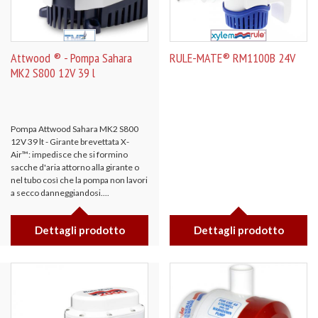
Attwood ® - Pompa Sahara
RULE-MATE® RM1100B 24V
MK2 S800 12V 39 l
Pompa Attwood Sahara MK2 S800
12V 39 lt - Girante brevettata X-
Air™: impedisce che si formino
sacche d'aria attorno alla girante o
nel tubo così che la pompa non lavori
a secco danneggiandosi....
Dettagli prodotto
Dettagli prodotto