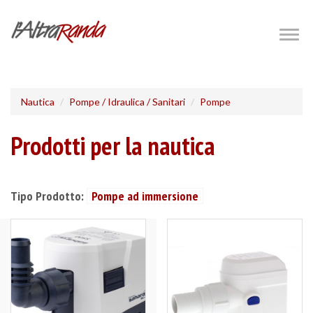
Salta
al
Togg
navig
contenuto
principale
Nautica
Pompe / Idraulica / Sanitari
Pompe
Prodotti per la nautica
Tipo Prodotto:
Pompe ad immersione