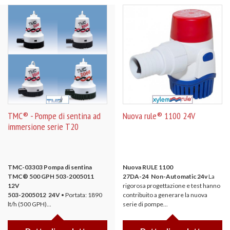
TMC® - Pompe di sentina ad
Nuova rule® 1100 24V
immersione serie T20
TMC-03303 Pompa di sentina
Nuova RULE 1100
TMC® 500 GPH
503-2005011
27DA-24 Non-Automatic 24v
La
12V
rigorosa progettazione e test hanno
503-2005012 24V
• Portata: 1890
contribuito a generare la nuova
lt/h (500 GPH)...
serie di pompe...