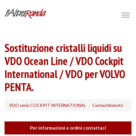
Salta
al
Togg
navig
contenuto
principale
Sostituzione cristalli liquidi su
VDO Ocean Line / VDO Cockpit
International / VDO per VOLVO
PENTA.
VDO serie COCKPIT INTERNATIONAL
Contachilometri
Per informazioni e ordini contattaci